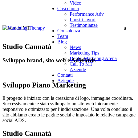
Video
Casi clinici
Performance Adv
I nostri lavori
Testimonianze
Lavora in MT
a
Consulenza
Team
Blog
Studio Cannatà
News
Marketing Tips
Dental Marketing Arena
Sviluppo brand, sito web e AdWords
Call To MT
Aziende
Contatti
Aziende
Sviluppo Piano Marketing
Il progetto è iniziato con la creazione di logo, immagine coordinata.
Successivamente è stato sviluppato un sito web interamente
responsivo e ottimizzato per l’indicizzazione. Una volta concluso il
sito abbiamo creato le pagine social e impostato le relative campagne
social ADS.
Studio Cannatà