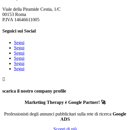
Viale della Piramide Cestia, 1/C
00153 Roma
P.IVA 14646611005
Seguici sui Social
Segui
Segui
Segui
Segui
Segui
Segui

scarica il nostro company profile
Marketing Therapy è Google Partner! 🚀
Professionisti degli annunci pubblicitari sulla rete di ricerca
Google
ADS
Scopri di più