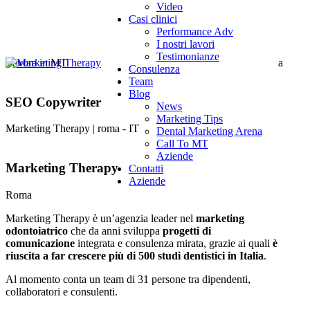
Video
Casi clinici
Performance Adv
I nostri lavori
Testimonianze
Lavora in MT
a
Consulenza
Team
Blog
SEO Copywriter
News
Marketing Tips
Marketing Therapy | roma - IT
Dental Marketing Arena
Call To MT
Aziende
Marketing Therapy
Contatti
Aziende
Roma
Marketing Therapy è un’agenzia leader nel
marketing
odontoiatrico
che da anni sviluppa
progetti di
comunicazione
integrata e consulenza mirata, grazie ai quali
è
riuscita a far crescere più di 500 studi dentistici in Italia
.
Al momento conta un team di 31 persone tra dipendenti,
collaboratori e consulenti.