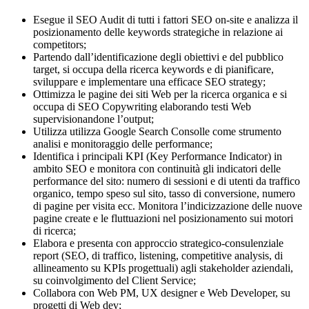
Esegue il SEO Audit di tutti i fattori SEO on-site e analizza il
posizionamento delle keywords strategiche in relazione ai
competitors;
Partendo dall’identificazione degli obiettivi e del pubblico
target, si occupa della ricerca keywords e di pianificare,
sviluppare e implementare una efficace SEO strategy;
Ottimizza le pagine dei siti Web per la ricerca organica e si
occupa di SEO Copywriting elaborando testi Web
supervisionandone l’output;
Utilizza utilizza Google Search Consolle come strumento
analisi e monitoraggio delle performance;
Identifica i principali KPI (Key Performance Indicator) in
ambito SEO e monitora con continuità gli indicatori delle
performance del sito: numero di sessioni e di utenti da traffico
organico, tempo speso sul sito, tasso di conversione, numero
di pagine per visita ecc. Monitora l’indicizzazione delle nuove
pagine create e le fluttuazioni nel posizionamento sui motori
di ricerca;
Elabora e presenta con approccio strategico-consulenziale
report (SEO, di traffico, listening, competitive analysis, di
allineamento su KPIs progettuali) agli stakeholder aziendali,
su coinvolgimento del Client Service;
Collabora con Web PM, UX designer e Web Developer, su
progetti di Web dev;