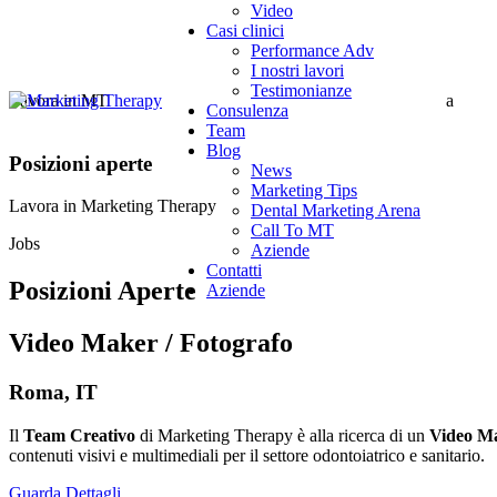
Video
Casi clinici
Performance Adv
I nostri lavori
Testimonianze
Lavora in MT
a
Consulenza
Team
Blog
Posizioni aperte
News
Marketing Tips
Lavora in Marketing Therapy
Dental Marketing Arena
Call To MT
Jobs
Aziende
Contatti
Posizioni Aperte
Aziende
Video Maker / Fotografo
Roma, IT
Il
Team Creativo
di Marketing Therapy è alla ricerca di un
Video Ma
contenuti visivi e multimediali per il settore odontoiatrico e sanitario.
Guarda Dettagli