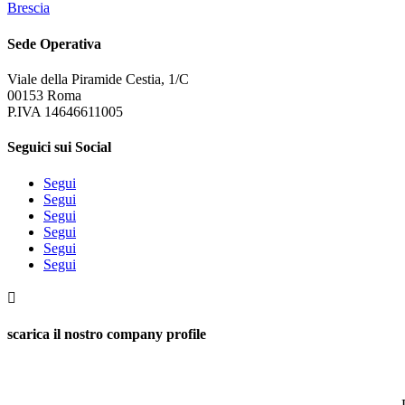
Brescia
Sede Operativa
Viale della Piramide Cestia, 1/C
00153 Roma
P.IVA 14646611005
Seguici sui Social
Segui
Segui
Segui
Segui
Segui
Segui

scarica il nostro company profile